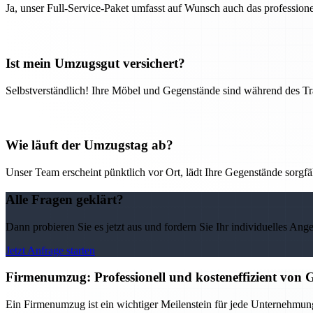
Ja, unser Full-Service-Paket umfasst auf Wunsch auch das professio
Ist mein Umzugsgut versichert?
Selbstverständlich! Ihre Möbel und Gegenstände sind während des Tra
Wie läuft der Umzugstag ab?
Unser Team erscheint pünktlich vor Ort, lädt Ihre Gegenstände sorgfälti
Alle Fragen geklärt?
Dann probieren Sie es jetzt aus und fordern Sie Ihr individuelles Ang
Jetzt Anfrage starten
Firmenumzug: Professionell und kosteneffizient vo
Ein Firmenumzug ist ein wichtiger Meilenstein für jede Unternehmung